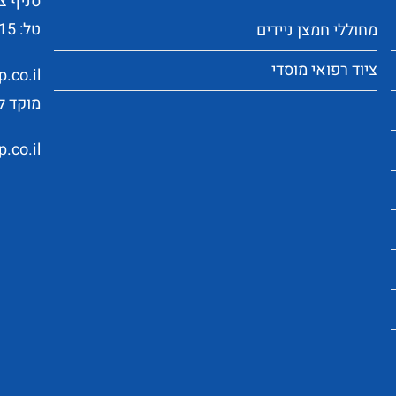
סניף צפו
טל:
-15
מחוללי חמצן ניידים
ציוד רפואי מוסדי
.co.il
מוקד לקוחו
.co.il