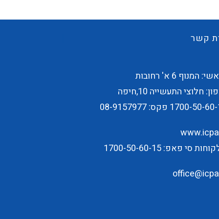
ת קשר
 המנוף 6 א' רחובות
ן: חלוצי התעשייה 10,חיפה
1700-50-60-
פקס: 08-9157977
www.icpap
ת סי פאפ: 1700-50-60-15
office@icpap