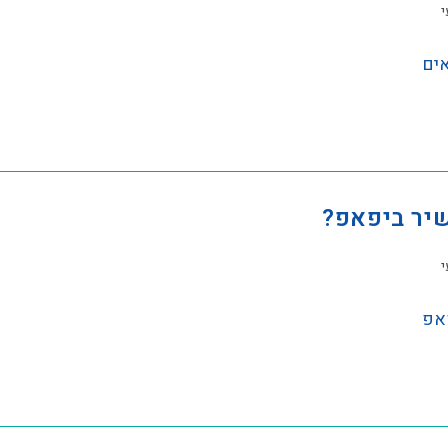
י
אים
יר ביפאפ?
י
פאפ