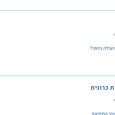
י
יעילה ביותר?
 כרונית
י
כשיר הסיפאפ