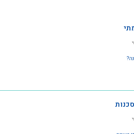
י
נה?
סכנות
י