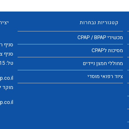
קטגוריות נבחרות
יציר
מכשירי CPAP / BPAP
סניף ראשי:
מסיכות לCPAP
סניף צפו
טל:
15
מחוללי חמצן ניידים
ציוד רפואי מוסדי
.co.il
מוקד לקוחו
.co.il