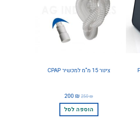
צינור 15 מ"מ למכשיר CPAP
200
₪
250
₪
הוספה לסל