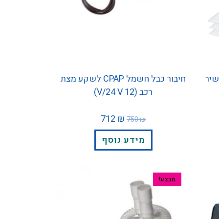
כשיר
חיבור כבל חשמל CPAP לשקע מצת
רכב (12 V/24 V)
712
₪
750
₪
מידע נוסף
מבצע!