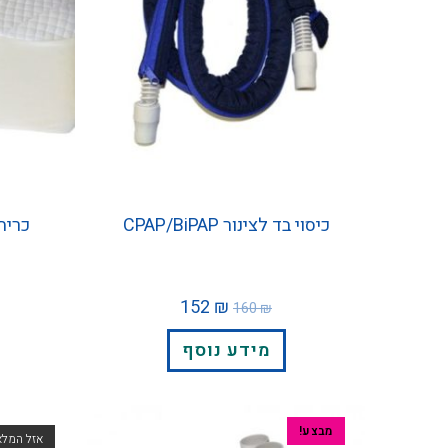
כיסוי בד לצינור CPAP/BiPAP
כרית 
152
₪
160
₪
מידע נוסף
מבצע!
אזל המלא