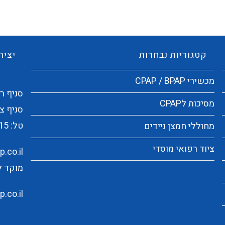
קטגוריות נבחרות
יציר
מכשירי CPAP / BPAP
סניף ראשי:
מסיכות לCPAP
סניף צפו
טל:
15
מחוללי חמצן ניידים
ציוד רפואי מוסדי
.co.il
מוקד לקוחו
.co.il