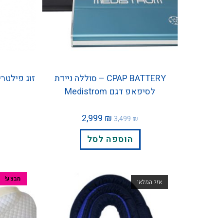
CPAP BATTERY – סוללה ניידת
לסיפאפ דגם Medistrom
2,999
₪
3,499
₪
הוספה לסל
מבצע!
אזל המלאי