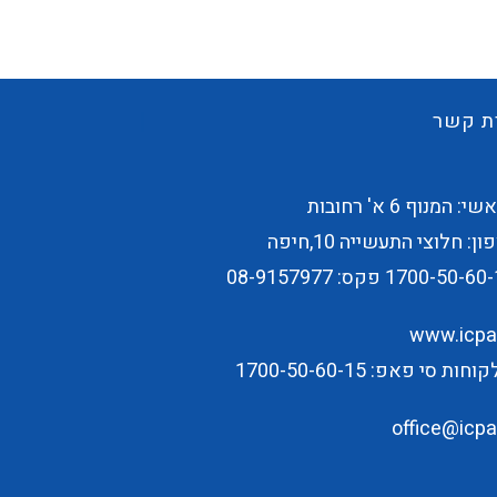
ת קשר
 המנוף 6 א' רחובות
ן: חלוצי התעשייה 10,חיפה
1700-50-60-
פקס: 08-9157977
www.icpap
ת סי פאפ: 1700-50-60-15
office@icpap