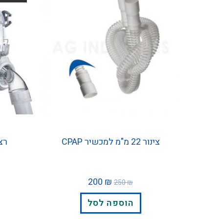
צינור 22 מ"מ למכשיר CPAP
רצו
200
₪
250
₪
הוספה לסל