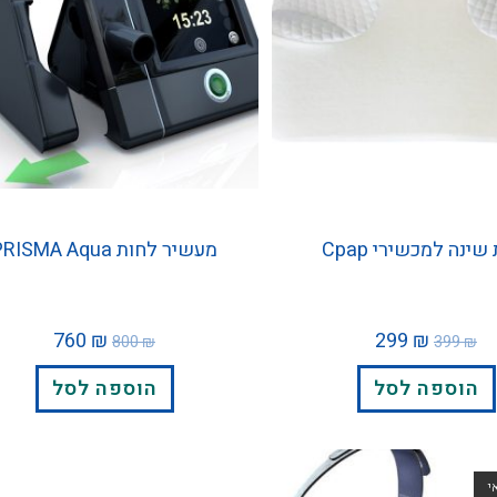
שינה למכשירי Cpap
מעשיר לחות PRISMA Aqua
760
₪
299
₪
800
₪
399
₪
הוספה לסל
הוספה לסל
י