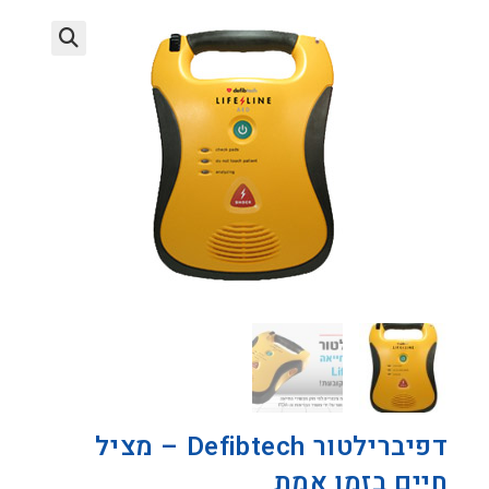
דפיברילטור Defibtech – מציל
חיים בזמן אמת