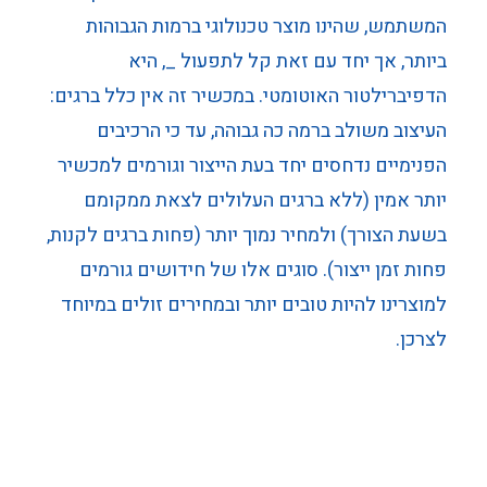
המשתמש, שהינו מוצר טכנולוגי ברמות הגבוהות
ביותר, אך יחד עם זאת קל לתפעול _, היא
הדפיברילטור האוטומטי. במכשיר זה אין כלל ברגים:
העיצוב משולב ברמה כה גבוהה, עד כי הרכיבים
הפנימיים נדחסים יחד בעת הייצור וגורמים למכשיר
יותר אמין (ללא ברגים העלולים לצאת ממקומם
בשעת הצורך) ולמחיר נמוך יותר (פחות ברגים לקנות,
פחות זמן ייצור). סוגים אלו של חידושים גורמים
למוצרינו להיות טובים יותר ובמחירים זולים במיוחד
לצרכן.