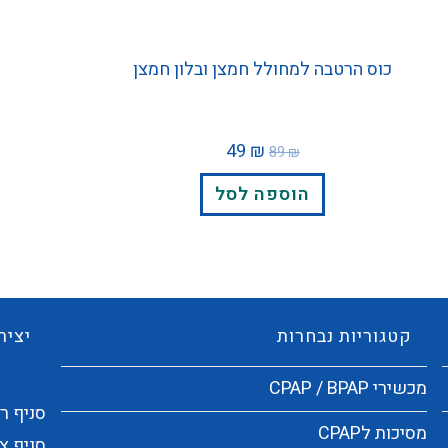
כוס הרטבה למחולל חמצן ובלון חמצן
49
₪
89
₪
הוספה לסל
קטגוריות נבחרות
יציר
מכשירי CPAP / BPAP
סניף ראשי:
מסיכות לCPAP
סניף צפו