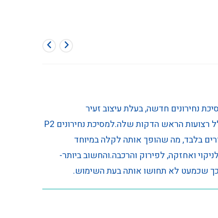
פ נחירונים דגם P2 הנה מסיכת נחירונים חדשה, בעלת עיצוב זעיר
מתקדם.המצטיינת במימדים קטנים כולל רצועות הראש הדקות שלה.למסיכת נחירונים P2
קים ספורים בלבד, מה שהופך אותה לקלה במיוחד
חירונים P2 הנה קלה לניקוי ואחזקה, לפירוק והרכבה.והחשוב ביותר-