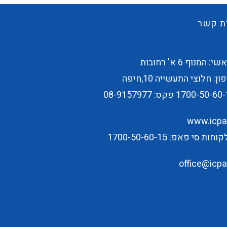
ת קשר
 המנוף 6 א' רחובות
ן: חלוצי התעשייה 10,חיפה
1700-50-60-
פקס: 08-9157977
www.icpap
ת סי פאפ: 1700-50-60-15
office@icpap