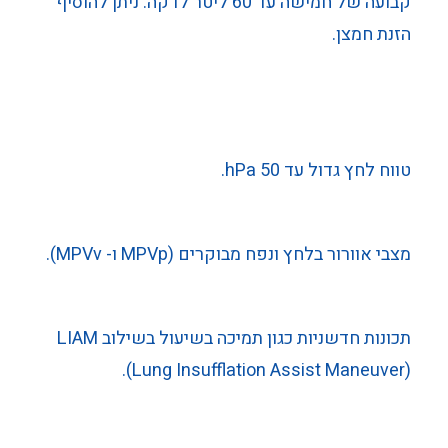
קבועה של חמישה עד 60 ליטר לדקה. ניתן להוסיף
הזנת חמצן.
טווח לחץ גדול עד 50 hPa.
מצבי אוורור בלחץ ונפח מבוקרים (MPVp ו- MPVv).
תכונות חדשניות כגון תמיכה בשיעול בשילוב LIAM
(Lung Insufflation Assist Maneuver).