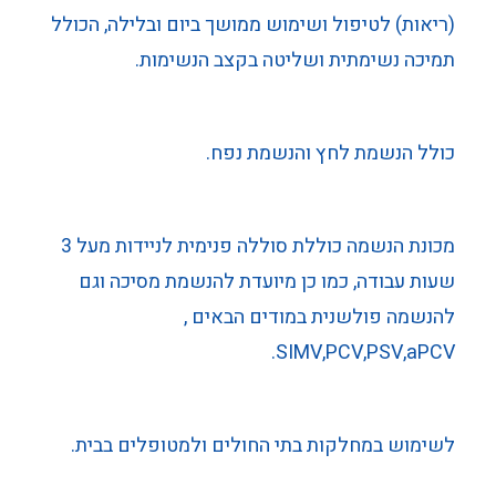
(ריאות) לטיפול ושימוש ממושך ביום ובלילה, הכולל
תמיכה נשימתית ושליטה בקצב הנשימות.
כולל הנשמת לחץ והנשמת נפח.
מכונת הנשמה כוללת סוללה פנימית לניידות מעל 3
שעות עבודה, כמו כן מיועדת להנשמת מסיכה וגם
להנשמה פולשנית במודים הבאים ,
SIMV,PCV,PSV,aPCV.
לשימוש במחלקות בתי החולים ולמטופלים בבית.