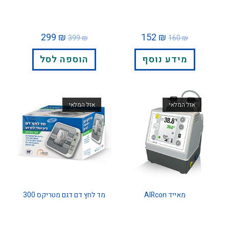
299
₪
152
₪
399
₪
160
₪
מידע נוסף
הוספה לסל
אזל המלאי
אזל המלאי
מאייד AIRcon
מד לחץ דם דגם מטריקס 300