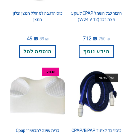
חיבור כבל חשמל CPAP לשקע
כוס הרטבה למחולל חמצן ובלון
מצת רכב (12 V/24 V)
חמצן
49
₪
712
₪
89
₪
750
₪
מידע נוסף
הוספה לסל
מבצע!
אזל המלאי
כיסוי בד לצינור CPAP/BiPAP
כרית שינה למכשירי Cpap