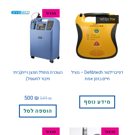
מבצע!
אזל המלאי
דפיברילטור Defibtech – מציל
השכרת מחולל חמצן נייח(ביתי
חיים בזמן אמת
חיבור לחשמל)
500
₪
549
₪
מידע נוסף
הוספה לסל
מבצע!
מבצע!