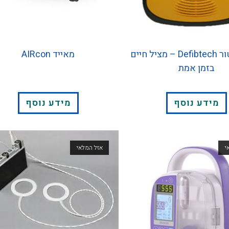
דפיברילטור Defibtech – מציל חיים
מאייד AIRcon
בזמן אמת
מידע נוסף
מידע נוסף
י
אזל המלאי