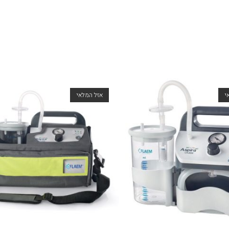
י
אזל המלאי