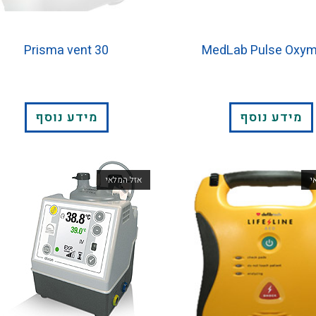
Prisma vent 30
MedLab Pulse Oxym
מידע נוסף
מידע נוסף
י
אזל המלאי